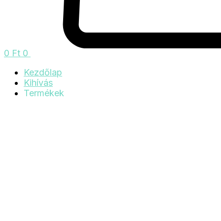
0
Ft
0
Kezdőlap
Kihívás
Termékek