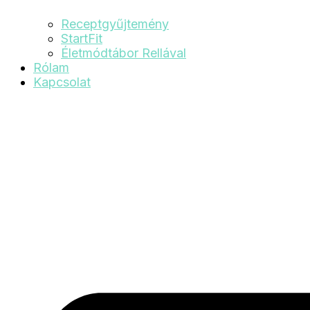
Receptgyűjtemény
StartFit
Életmódtábor Rellával
Rólam
Kapcsolat