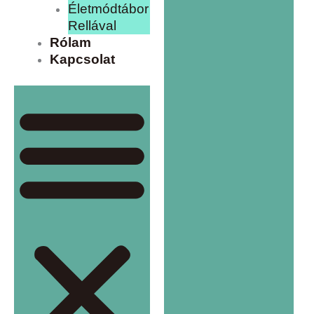
Életmódtábor
Rellával
Rólam
Kapcsolat