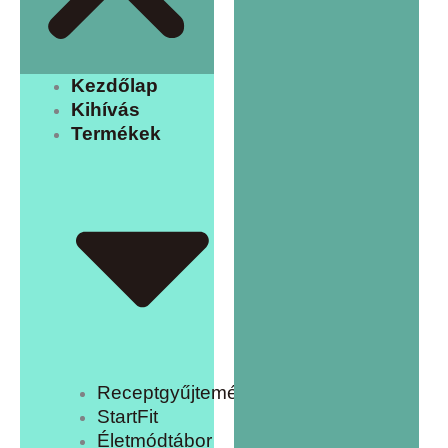
Kezdőlap
Kihívás
Termékek
Receptgyűjtemény
StartFit
Életmódtábor