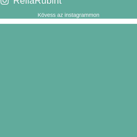
RellaRubint
Kövess az instagrammon