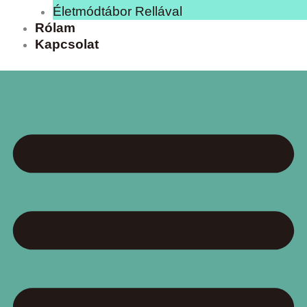
Életmódtábor Rellával
Rólam
Kapcsolat