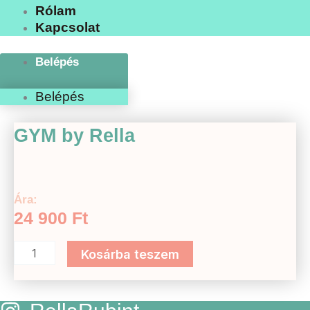
Rólam
Kapcsolat
Belépés
Belépés
GYM
GYM by Rella
by
Rella
mennyiség
Ára:
24 900
Ft
Kosárba teszem