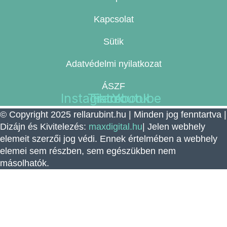
Kapcsolat
Sütik
Adatvédelmi nyilatkozat
ÁSZF
Instagram
Tiktok
Facebook
Youtube
© Copyright 2025 rellarubint.hu | Minden jog fenntartva |
Dizájn és Kivitelezés:
maxdigital.hu
| Jelen webhely
elemeit szerzői jog védi. Ennek értelmében a webhely
elemei sem részben, sem egészükben nem
másolhatók.