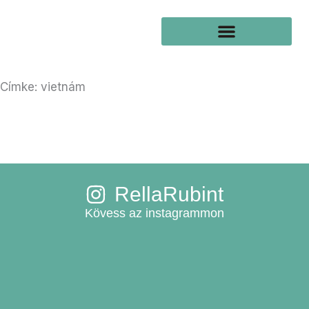
Skip
to
content
Címke: vietnám
RellaRubint
Kövess az instagrammon