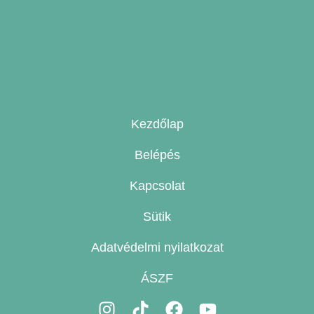
Kezdőlap
Belépés
Kapcsolat
Sütik
Adatvédelmi nyilatkozat
ÁSZF
I
T
F
Y