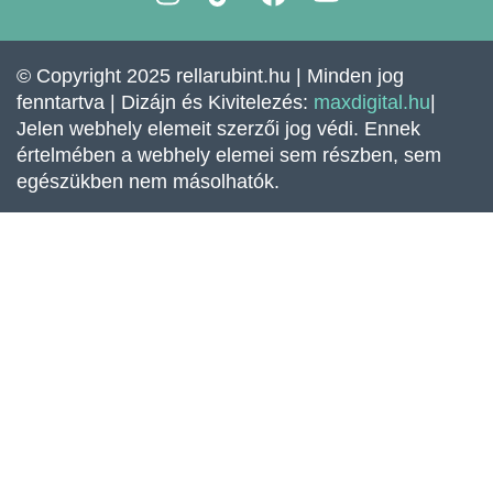
n
i
a
o
s
k
c
u
t
t
e
t
© Copyright 2025 rellarubint.hu | Minden jog
a
o
b
u
fenntartva | Dizájn és Kivitelezés:
maxdigital.hu
|
g
k
o
b
Jelen webhely elemeit szerzői jog védi. Ennek
r
o
e
értelmében a webhely elemei sem részben, sem
a
k
egészükben nem másolhatók.
m