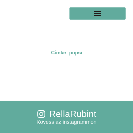
Skip
to
content
Címke: popsi
RellaRubint
Kövess az instagrammon