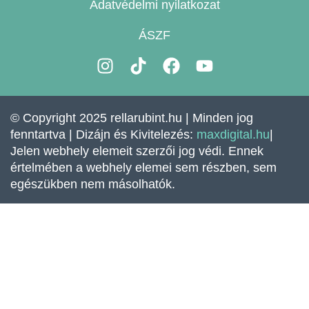
Adatvédelmi nyilatkozat
ÁSZF
I
T
F
Y
n
i
a
o
s
k
c
u
t
t
e
t
© Copyright 2025 rellarubint.hu | Minden jog
a
o
b
u
fenntartva | Dizájn és Kivitelezés:
maxdigital.hu
|
g
k
o
b
Jelen webhely elemeit szerzői jog védi. Ennek
r
o
e
értelmében a webhely elemei sem részben, sem
a
k
egészükben nem másolhatók.
m