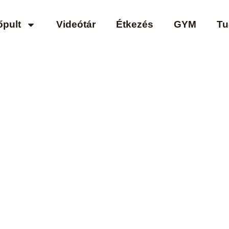
őpult
Videótár
Étkezés
GYM
Tu