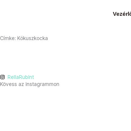
Skip
to
Vezérl
content
Címke: Kókuszkocka
RellaRubint
Kövess az instagrammon