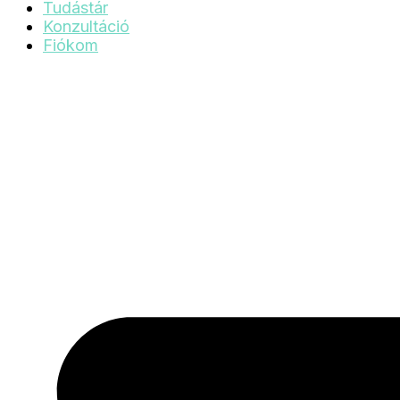
Tudástár
Konzultáció
Fiókom