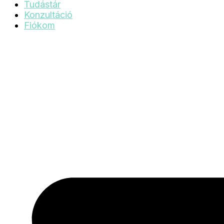
Tudástár
Konzultáció
Fiókom