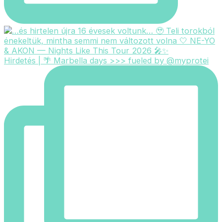
Hirdetés | 🌴 Marbella days >>> fueled by @myprotei