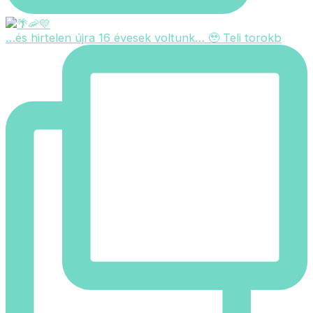
…és hirtelen újra 16 évesek voltunk… 🥹 Teli torokb