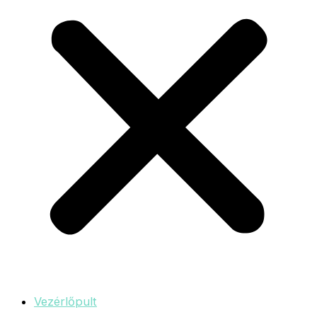
Vezérlőpult