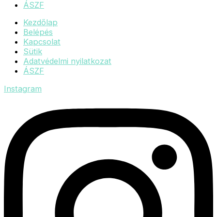
ÁSZF
Kezdőlap
Belépés
Kapcsolat
Sütik
Adatvédelmi nyilatkozat
ÁSZF
Instagram