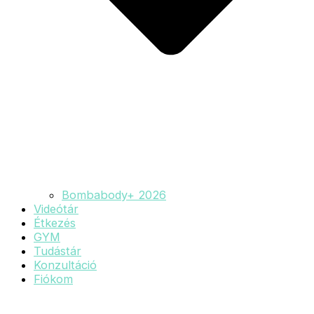
Bombabody+ 2026
Videótár
Étkezés
GYM
Tudástár
Konzultáció
Fiókom