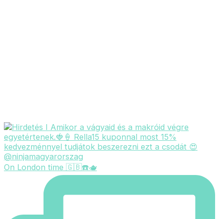
On London time 🇬🇧☎️🫖