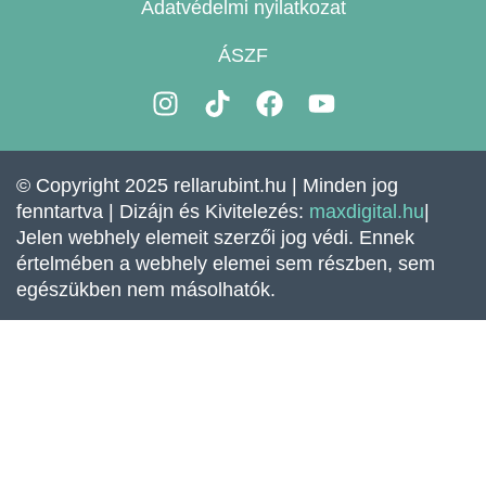
Adatvédelmi nyilatkozat
ÁSZF
I
T
F
Y
n
i
a
o
s
k
c
u
t
t
e
t
© Copyright 2025 rellarubint.hu | Minden jog
a
o
b
u
fenntartva | Dizájn és Kivitelezés:
maxdigital.hu
|
g
k
o
b
Jelen webhely elemeit szerzői jog védi. Ennek
r
o
e
értelmében a webhely elemei sem részben, sem
a
k
egészükben nem másolhatók.
m