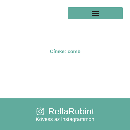
Skip
to
content
Címke: comb
RellaRubint
Kövess az instagrammon