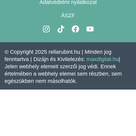
Adatvédelmi nyilatkozat
ÁSZF
I
T
F
Y
n
i
a
o
s
k
c
u
t
t
e
t
© Copyright 2025 rellarubint.hu | Minden jog
a
o
b
u
fenntartva | Dizájn és Kivitelezés:
maxdigital.hu
|
g
k
o
b
Jelen webhely elemeit szerzői jog védi. Ennek
r
o
e
értelmében a webhely elemei sem részben, sem
a
k
egészükben nem másolhatók.
m