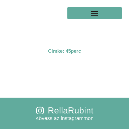
Skip
to
content
Címke: 45perc
RellaRubint
Kövess az instagrammon